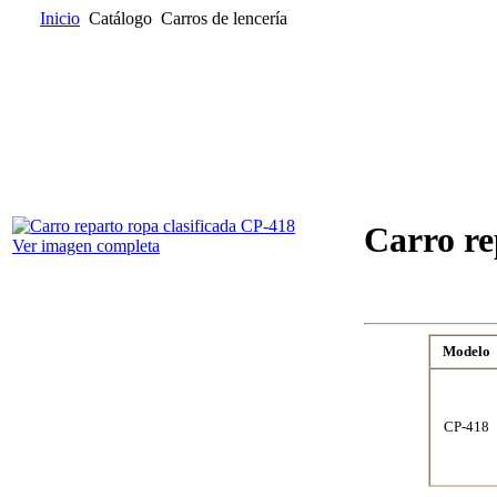
Inicio
Catálogo
Carros de lencería
Inicio
Quienes somos
Catálogo
Donde encontrarnos
Contacta
Carro re
Ver imagen completa
Modelo
CP-418