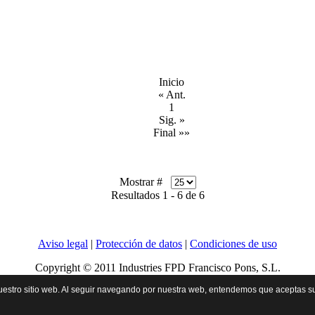
Inicio
« Ant.
1
Sig. »
Final »»
Mostrar #
Resultados 1 - 6 de 6
Aviso legal
|
Protección de datos
|
Condiciones de uso
Copyright © 2011 Industries FPD Francisco Pons, S.L.
nuestro sitio web. Al seguir navegando por nuestra web, entendemos que aceptas s