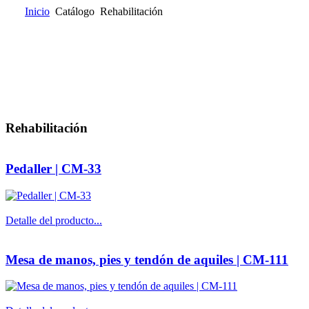
Inicio
Catálogo
Rehabilitación
Inicio
Quienes somos
Catálogo
Donde encontrarnos
Contacta
Rehabilitación
Pedaller | CM-33
Detalle del producto...
Mesa de manos, pies y tendón de aquiles | CM-111