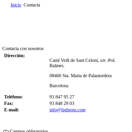
Inicio
Contacta
Inicio
Quienes somos
Catálogo
Donde encontrarnos
Contacta
Contacta con nosotros
Dirección:
Camí Veill de Sant Celoni, s/n -Pol.
Balmes.
08460 Sta. Maria de Palautordera
Barcelona
Teléfono:
93 847 95 27
Fax:
93 848 29 03
E-mail:
info@fpdpons.com
(*) Campos obligatorios